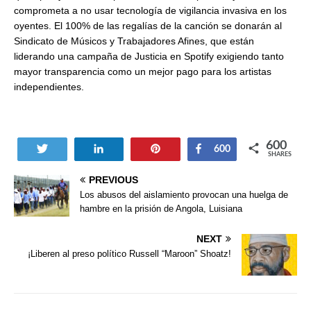
comprometa a no usar tecnología de vigilancia invasiva en los
oyentes. El 100% de las regalías de la canción se donarán al
Sindicato de Músicos y Trabajadores Afines, que están
liderando una campaña de Justicia en Spotify exigiendo tanto
mayor transparencia como un mejor pago para los artistas
independientes.
600
Tweet
Share
Pin
Share
600
SHARES
PREVIOUS
Los abusos del aislamiento provocan una huelga de
hambre en la prisión de Angola, Luisiana
NEXT
¡Liberen al preso político Russell “Maroon” Shoatz!