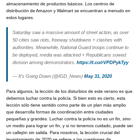
almacenamiento de productos básicos. Los centros de
distribución de Amazon y Walmart se encuentran a menudo en
estos lugares.
Saturday saw a massive amount of street action, as over
50 cities saw riots, freeway shutdowns + clashes with
authorities. Meanwhile, National Guard troops continue to
be deployed, media was attacked + Republicans sowed
division among demonstrators.
https://t.co/rVPDPykTyy
— It's Going Down (@IGD_News)
May 31, 2020
Para algunos, la lección de los disturbios de este verano es que
debemos luchar contra la policía. Si bien esto es cierto, esta
lección sólo tiene sentido como parte de un plan más amplio
que desarrolla formas de coordinación entre ciudades
pequeñas y grandes. Luchar contra la policía no es un fin, sino
un medio para lograr un fin, y si no tenemos cuidado, puede ser
un callejón sin salida. Para nosotros, la lección crucial del
levantamiento de 2020 se refiere a las cuestiones de