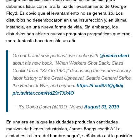
debemos lidiar con ella a la luz del levantamiento de George
Floyd. Es obvio que el levantamiento no se generalizó. Los
disturbios no desembocaron en una insurrección y, en última
instancia, en una nueva forma de vida. Sin embargo, los
disturbios han abierto nuevas preguntas pragmáticas que eran
mera fantasía hace tan sólo un año.
On our brand new podcast, we spoke with
@ovetzrobert
about his new book, "When Workers Shot Back: Class
Conflict from 1877 to 1921," discussing the insurrectionary
labor history of the Great Upheaval, Seattle General Strike,
the Redneck War, and beyond.
https://t.co/67itQgIk5j
pic.twitter.com/HdZ9rTXk4O
— It's Going Down (@IGD_News)
August 31, 2019
En una era en la que las ciudades producían cantidades
masivas de bienes industriales, James Boggs escribió “La
ciudad es la tierra del hombre negro”, señalando así la posición