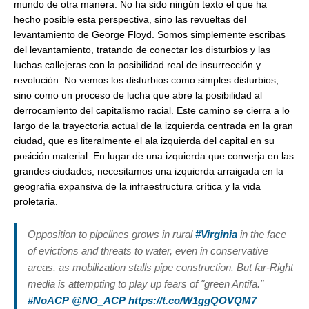
mundo de otra manera. No ha sido ningún texto el que ha
hecho posible esta perspectiva, sino las revueltas del
levantamiento de George Floyd. Somos simplemente escribas
del levantamiento, tratando de conectar los disturbios y las
luchas callejeras con la posibilidad real de insurrección y
revolución. No vemos los disturbios como simples disturbios,
sino como un proceso de lucha que abre la posibilidad al
derrocamiento del capitalismo racial. Este camino se cierra a lo
largo de la trayectoria actual de la izquierda centrada en la gran
ciudad, que es literalmente el ala izquierda del capital en su
posición material. En lugar de una izquierda que converja en las
grandes ciudades, necesitamos una izquierda arraigada en la
geografía expansiva de la infraestructura crítica y la vida
proletaria.
Opposition to pipelines grows in rural
#Virginia
in the face
of evictions and threats to water, even in conservative
areas, as mobilization stalls pipe construction. But far-Right
media is attempting to play up fears of "green Antifa."
#NoACP
@NO_ACP
https://t.co/W1ggQOVQM7