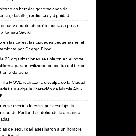
hicano es heredar generaciones de
tencia, desafío, resiliencia y dignidad
an nuevamente atención médica a preso
ico Kamau Sadiki
 en las calles: las ciudades pequeñas en el
tamiento por George Floyd
e 25 organizaciones se unieron en el norte
lifornia para movilizarse en contra del terror
xtrema derecha
milia MOVE rechaza la disculpa de la Ciudad
ladelfia y exige la liberación de Mumia Abu-
!
ras se avecina la crisis por desalojo, la
idad de Portland se defiende levantando
cadas
ias de seguridad asesinaron a un hombre
 en Brasil