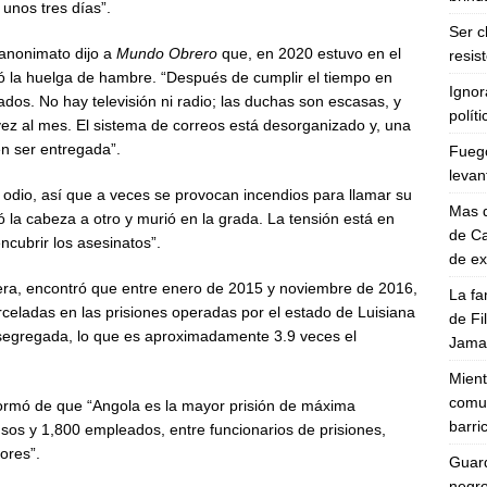
unos tres días”.
Ser c
anonimato dijo a
Mundo Obrero
que, en 2020 estuvo en el
resis
ó la huelga de hambre. “Después de cumplir el tiempo en
Ignor
ados. No hay televisión ni radio; las duchas son escasas, y
polít
vez al mes. El sistema de correos está desorganizado y, una
n ser entregada”.
Fuego
levan
 odio, así que a veces se provocan incendios para llamar su
Mas d
ó la cabeza a otro y murió en la grada. La tensión está en
de Ca
ncubrir los asesinatos”.
de e
 Vera, encontró que entre enero de 2015 y noviembre de 2016,
La fa
celadas en las prisiones operadas por el estado de Luisiana
de Fi
 segregada, lo que es aproximadamente 3.9 veces el
Jamal
Mient
comun
ormó de que “Angola es la mayor prisión de máxima
barri
sos y 1,800 empleados, entre funcionarios de prisiones,
ores”.
Guard
negro