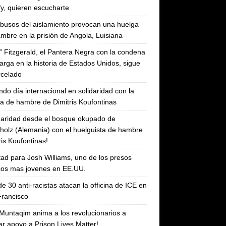
fy, quieren escucharte
busos del aislamiento provocan una huelga
mbre en la prisión de Angola, Luisiana
” Fitzgerald, el Pantera Negra con la condena
arga en la historia de Estados Unidos, sigue
rcelado
do día internacional en solidaridad con la
a de hambre de Dimitris Koufontinas
daridad desde el bosque okupado de
holz (Alemania) con el huelguista de hambre
ris Koufontinas!
tad para Josh Williams, uno de los presos
icos mas jovenes en EE.UU.
e 30 anti-racistas atacan la officina de ICE en
rancisco
l Muntaqim anima a los revolucionarios a
ar apoyo a Prison Lives Matter!