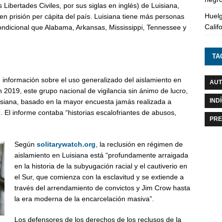
ibertades Civiles, por sus siglas en inglés) de Luisiana,
Huelg
en prisión per cápita del país. Luisiana tiene más personas
Calif
ndicional que Alabama, Arkansas, Mississippi, Tennessee y
TA
 información sobre el uso generalizado del aislamiento en
AUT
 2019, este grupo nacional de vigilancia sin ánimo de lucro,
IND
uisiana, basado en la mayor encuesta jamás realizada a
 El informe contaba “historias escalofriantes de abusos,
PRE
Según
solitarywatch.org
, la reclusión en régimen de
aislamiento en Luisiana está “profundamente arraigada
en la historia de la subyugación racial y el cautiverio en
el Sur, que comienza con la esclavitud y se extiende a
través del arrendamiento de convictos y Jim Crow hasta
la era moderna de la encarcelación masiva”.
Los defensores de los derechos de los reclusos de la