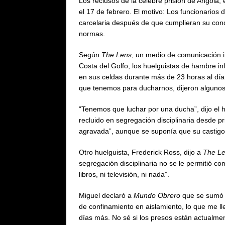
Los reclusos de la célebre prisión de Angola,
el 17 de febrero. El motivo: Los funcionarios 
carcelaria después de que cumplieran su cond
normas.
Según
The Lens
, un medio de comunicación i
Costa del Golfo, los huelguistas de hambre i
en sus celdas durante más de 23 horas al día 
que tenemos para ducharnos, dijeron algunos
“Tenemos que luchar por una ducha”, dijo el
recluido en segregación disciplinaria desde p
agravada”, aunque se suponía que su castigo 
Otro huelguista, Frederick Ross, dijo a
The L
segregación disciplinaria no se le permitió co
libros, ni televisión, ni nada”.
Miguel declaró a
Mundo Obrero
que se sumó 
de confinamiento en aislamiento, lo que me 
días más. No sé si los presos están actualme