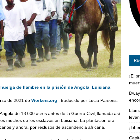
RE
¡El p
muert
huelga de hambre en la prisión de Angola, Luisiana.
Dway
enco
marzo de 2021 de
Workers.org
, traducido por Lucia Parsons.
Llama
 Angola de 18.000 acres antes de la Guerra Civil, llamada así
levan
dos muchos de los esclavos en Luisiana. La plantación era
icanos y ahora, por reclusos de ascendencia africana.
¡Libe
Capit