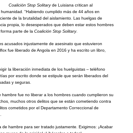
Coalición Stop Solitary
de Luisiana critican al
on humanidad. “Habiendo cumplido más de 44 años en
iente de la brutalidad del aislamiento. Las huelgas de
ncia propia, lo desesperados que deben estar estos hombres
e forma parte de la
Coalición Stop Solitary
.
es acusados injustamente de asesinato que estuvieron
fox fue liberado de Angola en 2016 y ha escrito un libro,
ir la liberación inmediata de los huelguistas – teléfono
ías por escrito donde se estipule que serán liberados del
uadas y seguras.
 de hambre fue no liberar a los hombres cuando cumplieron su
chos, muchos otros delitos que se están cometiendo contra
litos cometidos por el Departamento Correccional de
.
a de hambre para ser tratado justamente. Exigimos: ¡Acabar