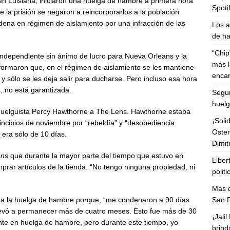
 en Luisiana, iniciaron una huelga de hambre a primera hora
Spoti
de la prisión se negaron a reincorporarlos a la población
ena en régimen de aislamiento por una infracción de las
Los a
de ha
“Chip
ndependiente sin ánimo de lucro para Nueva Orleans y la
más l
nformaron que, en el régimen de aislamiento se les mantiene
enca
y sólo se les deja salir para ducharse. Pero incluso esa hora
, no está garantizada.
Segun
huelg
 huelguista Percy Hawthorne a The Lens. Hawthorne estaba
¡Soli
rincipios de noviembre por “rebeldía” y “desobediencia
Oster
era sólo de 10 días.
Dimit
ens
que durante la mayor parte del tiempo que estuvo en
Liber
mprar artículos de la tienda. “No tengo ninguna propiedad, ni
polit
Más d
San F
a la huelga de hambre porque, “me condenaron a 90 días
llevó a permanecer más de cuatro meses. Esto fue más de 30
¡Jali
nte en huelga de hambre, pero durante este tiempo, yo
brind