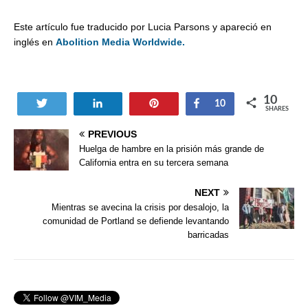
Este artículo fue traducido por Lucia Parsons y apareció en
inglés en
Abolition Media Worldwide.
10
Tweet
Share
Pin
Share
10
SHARES
PREVIOUS
Huelga de hambre en la prisión más grande de
California entra en su tercera semana
NEXT
Mientras se avecina la crisis por desalojo, la
comunidad de Portland se defiende levantando
barricadas