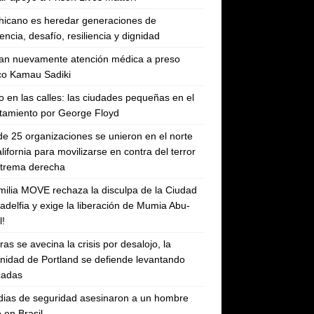
hicano es heredar generaciones de
tencia, desafío, resiliencia y dignidad
an nuevamente atención médica a preso
ico Kamau Sadiki
 en las calles: las ciudades pequeñas en el
tamiento por George Floyd
e 25 organizaciones se unieron en el norte
lifornia para movilizarse en contra del terror
xtrema derecha
milia MOVE rechaza la disculpa de la Ciudad
ladelfia y exige la liberación de Mumia Abu-
!
ras se avecina la crisis por desalojo, la
idad de Portland se defiende levantando
cadas
ias de seguridad asesinaron a un hombre
 en Brasil