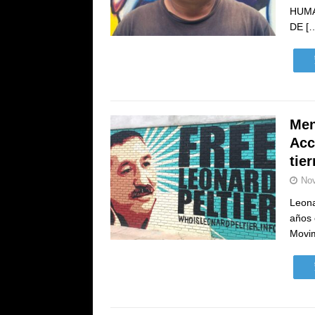
HUMA
DE
[
Men
Acc
tie
Nov
Leona
años 
Movi