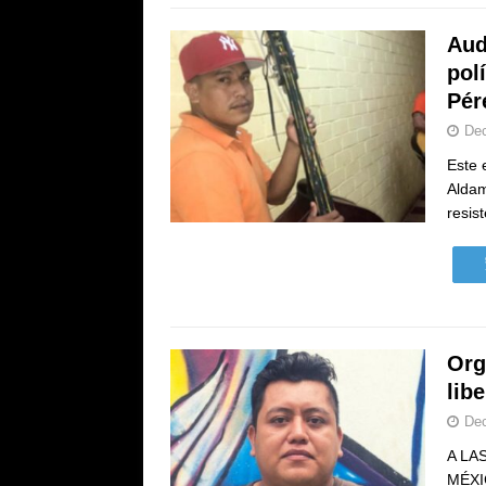
Aud
pol
Pér
Dec
Este 
Aldam
resis
Org
lib
Dec
A LA
MÉXI