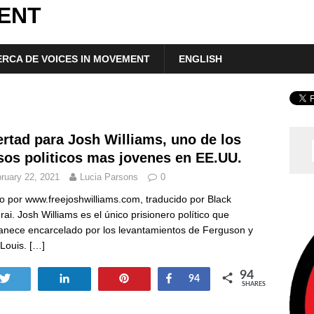
ENT
RCA DE VOICES IN MOVEMENT
ENGLISH
ertad para Josh Williams, uno de los
sos politicos mas jovenes en EE.UU.
ruary 22, 2021
Lucia Parsons
0
to por www.freejoshwilliams.com, traducido por Black
ai. Josh Williams es el único prisionero político que
nece encarcelado por los levantamientos de Ferguson y
 Louis.
[…]
94
Tweet
Share
Pin
Share
94
SHARES