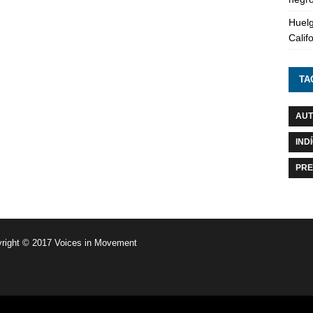
Huelg
Calif
TA
AUT
IND
PRE
right © 2017 Voices in Movement