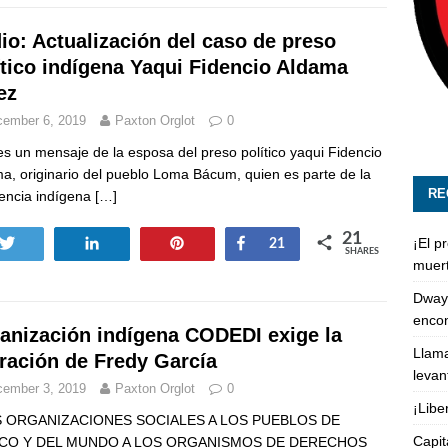
io: Actualización del caso de preso
ítico indígena Yaqui Fidencio Aldama
ez
ember 6, 2019
Paxton Orglot
0
es un mensaje de la esposa del preso político yaqui Fidencio
a, originario del pueblo Loma Bácum, quien es parte de la
RE
tencia indígena
[…]
21
¡El p
Tweet
Share
Pin
Share
21
SHARES
muert
Dway
enco
anización indígena CODEDI exige la
Llama
eración de Fredy García
levan
ember 3, 2019
Paxton Orglot
0
¡Libe
S ORGANIZACIONES SOCIALES A LOS PUEBLOS DE
Capit
CO Y DEL MUNDO A LOS ORGANISMOS DE DERECHOS