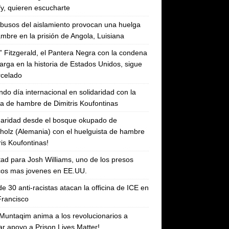
fy, quieren escucharte
busos del aislamiento provocan una huelga
mbre en la prisión de Angola, Luisiana
” Fitzgerald, el Pantera Negra con la condena
arga en la historia de Estados Unidos, sigue
rcelado
do día internacional en solidaridad con la
a de hambre de Dimitris Koufontinas
daridad desde el bosque okupado de
holz (Alemania) con el huelguista de hambre
ris Koufontinas!
tad para Josh Williams, uno de los presos
icos mas jovenes en EE.UU.
e 30 anti-racistas atacan la officina de ICE en
rancisco
l Muntaqim anima a los revolucionarios a
ar apoyo a Prison Lives Matter!