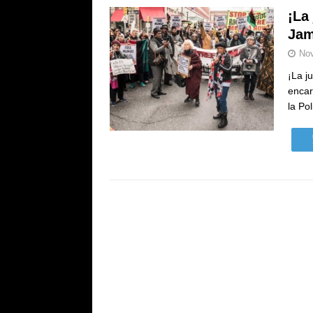
¡La
Jam
Nov
¡La j
encar
la Po