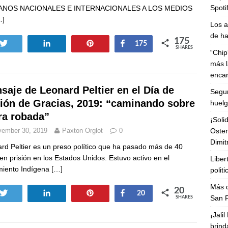
Spoti
NOS NACIONALES E INTERNACIONALES A LOS MEDIOS
…]
Los a
de ha
175
Tweet
Share
Pin
Share
175
SHARES
“Chip
más l
enca
saje de Leonard Peltier en el Día de
Segun
ión de Gracias, 2019: “caminando sobre
huelg
rra robada”
¡Soli
Oster
ember 30, 2019
Paxton Orglot
0
Dimit
rd Peltier es un preso político que ha pasado más de 40
en prisión en los Estados Unidos. Estuvo activo en el
Liber
miento Indígena
[…]
polit
Más d
20
Tweet
Share
Pin
Share
20
San F
SHARES
¡Jali
brind