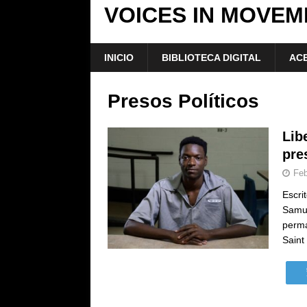
VOICES IN MOVEM
INICIO
BIBLIOTECA DIGITAL
ACE
Presos Políticos
Lib
pre
Feb
Escri
Samur
perma
Saint