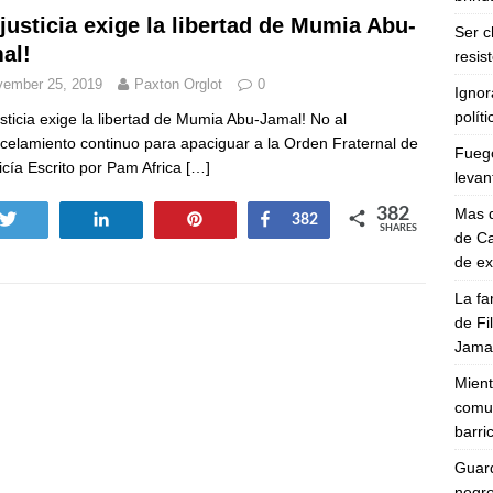
 justicia exige la libertad de Mumia Abu-
Ser c
al!
resis
ember 25, 2019
Paxton Orglot
0
Ignor
polít
usticia exige la libertad de Mumia Abu-Jamal! No al
celamiento continuo para apaciguar a la Orden Fraternal de
Fuego
licía Escrito por Pam Africa
[…]
levan
Mas d
382
Tweet
Share
Pin
Share
382
SHARES
de Ca
de e
La fa
de Fi
Jamal
Mient
comun
barri
Guard
negro