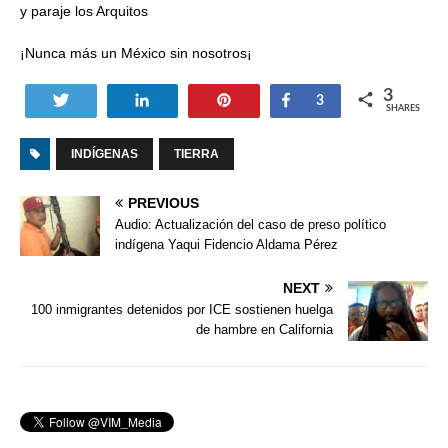
y paraje los Arquitos
¡Nunca más un México sin nosotros¡
3
Tweet
Share
Pin
Share
3
SHARES
INDÍGENAS
TIERRA
PREVIOUS
Audio: Actualización del caso de preso político
indígena Yaqui Fidencio Aldama Pérez
NEXT
100 inmigrantes detenidos por ICE sostienen huelga
de hambre en California